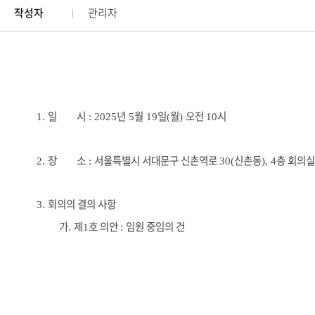
작성자
관리자
일
시
년
월
일
월
오전
시
1.
: 2025
5
19
(
)
10
장
소
서울특별시 서대문구 신촌역로
신촌동
층 회의실
2.
:
30(
), 4
회의의 결의 사항
3.
가
제
호 의안
임원 중임의 건
.
1
: