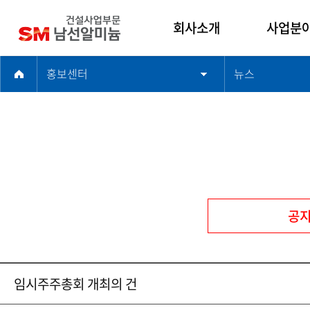
회사소개
사업분
홍보센터
뉴스
인사말
건축사업
남선알미늄 건설사
주택사업
업부문
토목사업
기업문화
플랜트사
연혁
해외사업
윤리경영
품질경영
공
찾아오시는길
임시주주총회 개최의 건