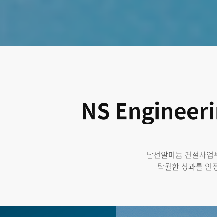
NS Engineeri
남선알미늄 건설사업부문
탁월한 성과를 인