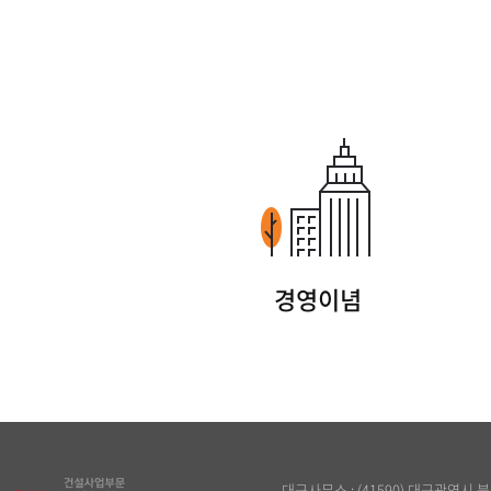
경영이념
대구사무소 : (41590) 대구광역시 북구 원