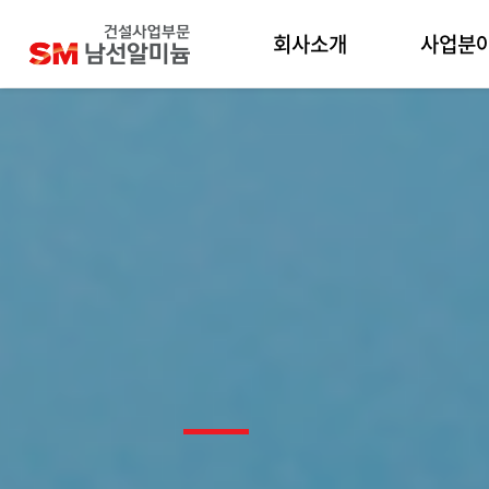
회사소개
사업분
인사말
건축사업
남선알미늄 건설사
주택사업
업부문
토목사업
기업문화
플랜트사
연혁
해외사업
윤리경영
품질경영
찾아오시는길